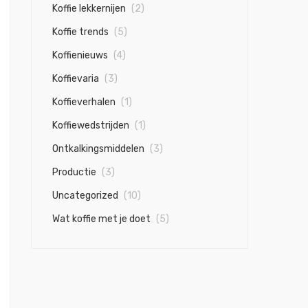
Koffie lekkernijen
(2)
Koffie trends
(5)
Koffienieuws
(4)
Koffievaria
(3)
Koffieverhalen
(1)
Koffiewedstrijden
(1)
Ontkalkingsmiddelen
(3)
Productie
(3)
Uncategorized
(10)
Wat koffie met je doet
(5)