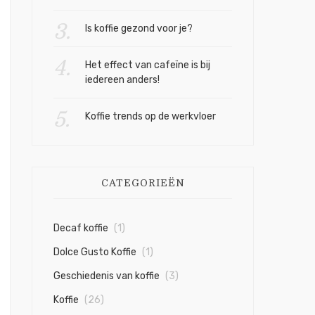
Is koffie gezond voor je?
Het effect van cafeïne is bij
iedereen anders!
keur
Koffie trends op de werkvloer
kheid?
CATEGORIEËN
Decaf koffie
(1)
Dolce Gusto Koffie
(1)
Geschiedenis van koffie
(3)
Koffie
(26)