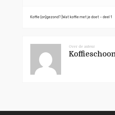
Bericht
Koffie (on)gezond? |Wat koffie met je doet – deel 1
navigatie
Over de auteur
Koffieschoo